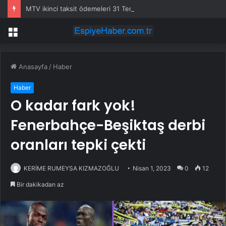
MTV ikinci taksit ödemeleri 31 Temmuz’da sona eriyor
Menü
Anasayfa
/
Haber
Haber
O kadar fark yok!
Fenerbahçe-Beşiktaş derbi
oranları tepki çekti
KERİME RUMEYSA KIZMAZOĞLU
Nisan 1, 2023
0
12
Bir dakikadan az