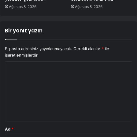
Ağustos 8, 2026
Ağustos 8, 2026
Bir yanıt yazın
E-posta adresiniz yayınlanmayacak.
Gerekli alanlar
*
ile
işaretlenmişlerdir
Y
o
r
u
m
*
Ad
*