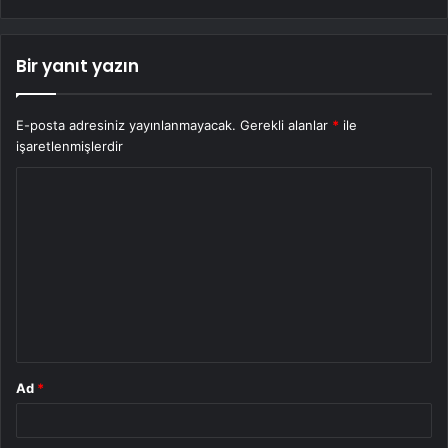
Bir yanıt yazın
E-posta adresiniz yayınlanmayacak.
Gerekli alanlar
*
ile
işaretlenmişlerdir
Y
o
r
u
m
*
Ad
*