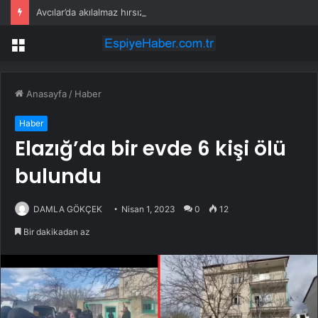
Avcılar’da akılalmaz hırsızlık: 4 kadın 100 kiloluk buzdolabını böyle çaldı
Menü
Anasayfa
/
Haber
Haber
Elazığ’da bir evde 6 kişi ölü
bulundu
DAMLA GÖKÇEK
Nisan 1, 2023
0
12
Bir dakikadan az