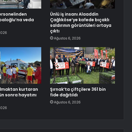
ersonelinden
Ünlü iş insanı Alaaddin
paloğlu’na veda
Çağlıköse’ye kafede bıçaklı
saldırının görüntüleri ortaya
çıktı
2026
Ağustos 6, 2026
ulmaktan kurtaran
Şırnak’ta çiftçilere 361 bin
n sonra hayatını
fide dağıtıldı
Ağustos 6, 2026
2026