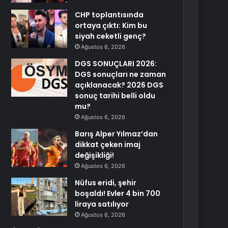
CHP toplantısında
ortaya çıktı: Kim bu
siyah ceketli genç?
Ağustos 6, 2026
DGS SONUÇLARI 2026:
DGS sonuçları ne zaman
açıklanacak? 2026 DGS
sonuç tarihi belli oldu
mu?
Ağustos 6, 2026
Barış Alper Yılmaz’dan
dikkat çeken imaj
değişikliği!
Ağustos 6, 2026
Nüfus eridi, şehir
boşaldı! Evler 4 bin 700
liraya satılıyor
Ağustos 6, 2026