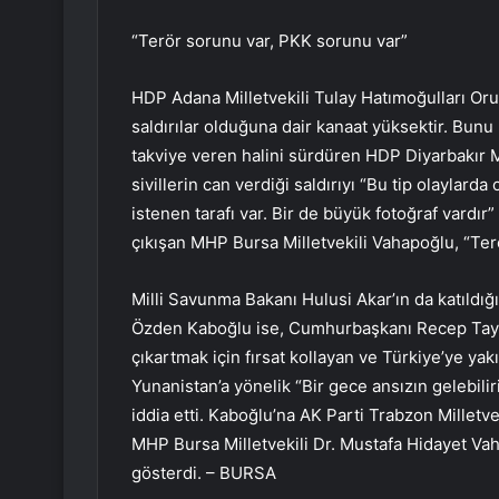
“Terör sorunu var, PKK sorunu var”
HDP Adana Milletvekili Tulay Hatımoğulları Oru
saldırılar olduğuna dair kanaat yüksektir. Bunu
takviye veren halini sürdüren HDP Diyarbakır 
sivillerin can verdiği saldırıyı “Bu tip olaylard
istenen tarafı var. Bir de büyük fotoğraf vardı
çıkışan MHP Bursa Milletvekili Vahapoğlu, “Terö
Milli Savunma Bakanı Hulusi Akar’ın da katıldığ
Özden Kaboğlu ise, Cumhurbaşkanı Recep Tayyip
çıkartmak için fırsat kollayan ve Türkiye’ye yakı
Yunanistan’a yönelik “Bir gece ansızın gelebili
iddia etti. Kaboğlu’na AK Parti Trabzon Milletve
MHP Bursa Milletvekili Dr. Mustafa Hidayet Vah
gösterdi. – BURSA