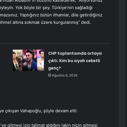
larından Albashır’ın sözünü kastederek, “Alıyorsunuz
yleyin. Yok böyle bir şey. Türkiye’nin sağladığı
azsınız. Yaptığınız bütün ithamlar, dile getirdiğiniz
töhmet altına sokmak üzere kurgulanmış” dedi.
CHP toplantısında ortaya
çıktı: Kim bu siyah ceketli
genç?
Ağustos 6, 2026
iye çıkışan Vahapoğlu, şöyle devam etti:
ye gitmesi için talimat aldığını lakin niçin gitmesi