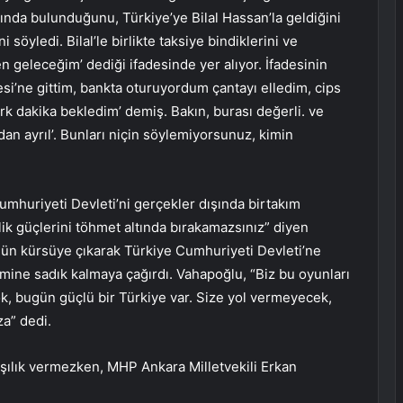
ltında bulunduğunu, Türkiye’ye Bilal Hassan’la geldiğini
i söyledi. Bilal’le birlikte taksiye bindiklerini ve
ben geleceğim’ dediği ifadesinde yer alıyor. İfadesinin
esi’ne gittim, bankta oturuyordum çantayı elledim, cips
ırk dakika bekledim’ demiş. Bakın, burası değerli. ve
adan ayrıl’. Bunları niçin söylemiyorsunuz, kimin
umhuriyeti Devleti’ni gerçekler dışında birtakım
lik güçlerini töhmet altında bırakamazsınız” diyen
i gün kürsüye çıkarak Türkiye Cumhuriyeti Devleti’ne
emine sadık kalmaya çağırdı. Vahapoğlu, “Biz bu oyunları
 bugün güçlü bir Türkiye var. Size yol vermeyecek,
za” dedi.
şılık vermezken, MHP Ankara Milletvekili Erkan