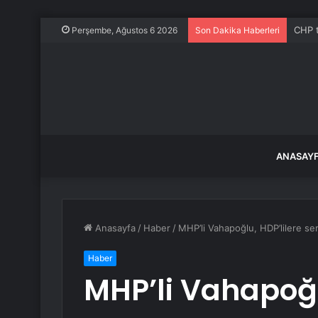
CHP t
Perşembe, Ağustos 6 2026
Son Dakika Haberleri
ANASAY
Anasayfa
/
Haber
/
MHP’li Vahapoğlu, HDP’lilere sert
Haber
MHP’li Vahapoğlu