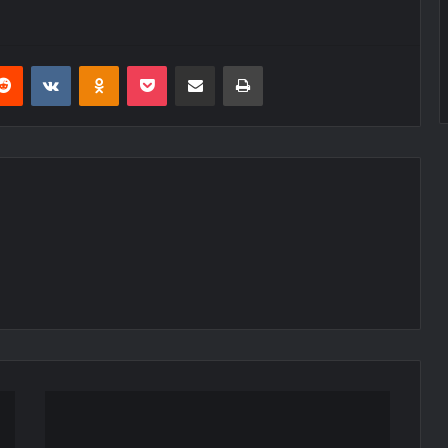
erest
Reddit
VKontakte
Odnoklassniki
Pocket
E-Posta ile paylaş
Yazdır