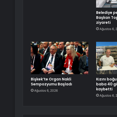
Belediye p
Başkan To
ziyareti
Ağustos 6, 
Bişkek’te Organ Nakli
Kızını boğ
Sempozyumu Başladı
baba 40 gü
kaybetti
Ağustos 6, 2026
Ağustos 6, 