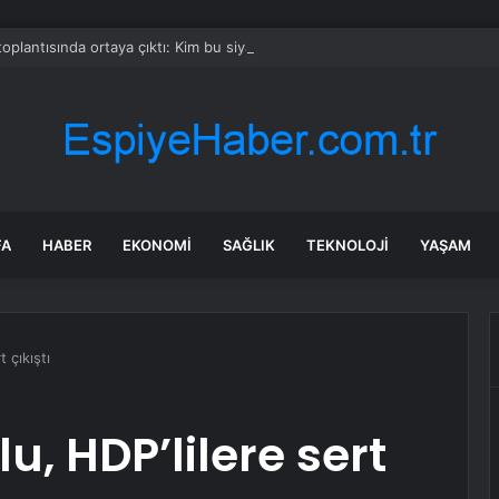
oplantısında ortaya çıktı: Kim bu siyah ceketli genç?
FA
HABER
EKONOMI
SAĞLIK
TEKNOLOJI
YAŞAM
 çıkıştı
, HDP’lilere sert