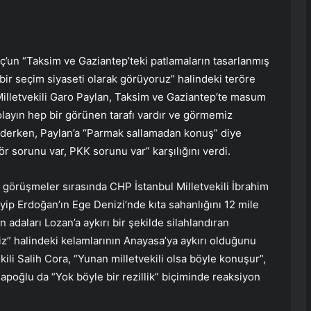
ç’un “Taksim ve Gaziantep’teki patlamaların tasarlanmış
 bir seçim siyaseti olarak görüyoruz” halindeki teröre
Milletvekili Garo Paylan, Taksim ve Gaziantep’te masum
a olayın hep bir görünen tarafı vardır ve görmemiz
r” derken, Paylan’a “Parmak sallamadan konuş” diye
r sorunu var, PKK sorunu var” karşılığını verdi.
ı görüşmeler sırasında CHP İstanbul Milletvekili İbrahim
 Erdoğan’ın Ege Denizi’nde kıta sahanlığını 12 mile
n adaları Lozan’a aykırı bir şekilde silahlandıran
riz” halindeki kelamlarının Anayasa’ya aykırı olduğunu
kili Salih Cora, “Yunan milletvekili olsa böyle konuşur”,
apoğlu da “Yok böyle bir rezillik” biçiminde reaksiyon