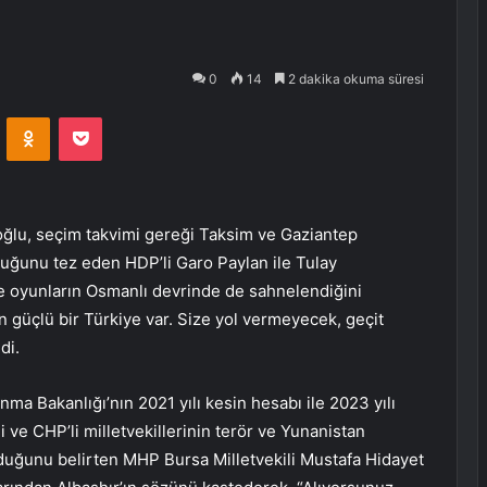
0
14
2 dakika okuma süresi
VKontakte
Odnoklassniki
Pocket
ğlu, seçim takvimi gereği Taksim ve Gaziantep
duğunu tez eden HDP’li Garo Paylan ile Tulay
a ve oyunların Osmanlı devrinde de sahnelendiğini
 güçlü bir Türkiye var. Size yol vermeyecek, geçit
di.
 Bakanlığı’nın 2021 yılı kesin hesabı ile 2023 yılı
 ve CHP’li milletvekillerinin terör ve Yunanistan
lduğunu belirten MHP Bursa Milletvekili Mustafa Hidayet