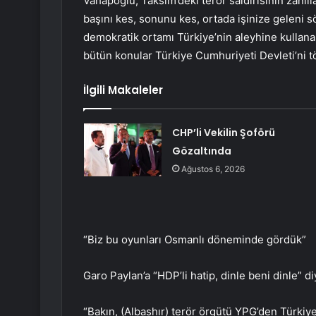
Vahapoğlu, Taksim’deki terör saldırısının zanlı
başını kes, sonunu kes, ortada işinize geleni sö
demokratik ortamı Türkiye’nin aleyhine kullanam
bütün konular Türkiye Cumhuriyeti Devleti’ni 
İlgili Makaleler
CHP’li Vekilin Şoförü
Gözaltında
Ağustos 6, 2026
“Biz bu oyunları Osmanlı döneminde gördük”
Garo Paylan’a “HDP’li hatip, dinle beni dinle” d
“Bakın, (Albashır) terör örgütü YPG’den Türkiye’