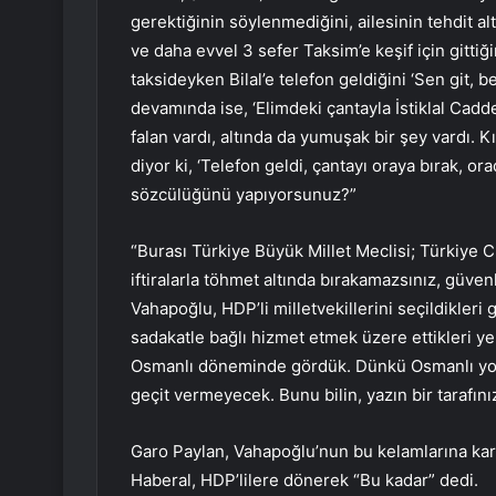
gerektiğinin söylenmediğini, ailesinin tehdit a
ve daha evvel 3 sefer Taksim’e keşif için gittiğin
taksideyken Bilal’e telefon geldiğini ‘Sen git, 
devamında ise, ‘Elimdeki çantayla İstiklal Cadd
falan vardı, altında da yumuşak bir şey vardı. K
diyor ki, ‘Telefon geldi, çantayı oraya bırak, or
sözcülüğünü yapıyorsunuz?”
“Burası Türkiye Büyük Millet Meclisi; Türkiye C
iftiralarla töhmet altında bırakamazsınız, güven
Vahapoğlu, HDP’li milletvekillerini seçildikler
sadakatle bağlı hizmet etmek üzere ettikleri y
Osmanlı döneminde gördük. Dünkü Osmanlı yok,
geçit vermeyecek. Bunu bilin, yazın bir tarafını
Garo Paylan, Vahapoğlu’nun bu kelamlarına kar
Haberal, HDP’lilere dönerek “Bu kadar” dedi.