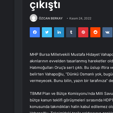
çıkıştı
ÖZCAN BERKAY
Kasım 24, 2022
Facebook
Twitter
LinkedIn
Tumblr
Pinterest
Reddit
MHP Bursa Milletvekili Mustafa Hidayet Vahapo
akınlarının evvelden tasarlanmış hareketler ol
Hatımoğulları Oruç’a sert çıktı. Bu üslup iftir
belirten Vahapoğlu, “Dünkü Osmanlı yok, bugün
vermeyecek. Bunu bilin, yazın bir tarafınıza” de
TBMM Plan ve Bütçe Komisyonu’nda Milli Savunma
bütçe kanun teklifi görüşmeleri sırasında HDP’li
konusunda takındıkları halin kabul edilemez o