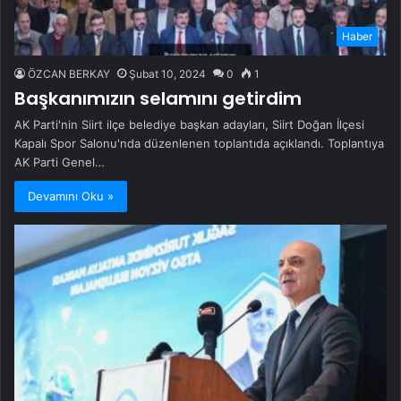
Haber
ÖZCAN BERKAY
Şubat 10, 2024
0
1
Başkanımızın selamını getirdim
AK Parti'nin Siirt ilçe belediye başkan adayları, Siirt Doğan İlçesi
Kapalı Spor Salonu'nda düzenlenen toplantıda açıklandı. Toplantıya
AK Parti Genel…
Devamını Oku »