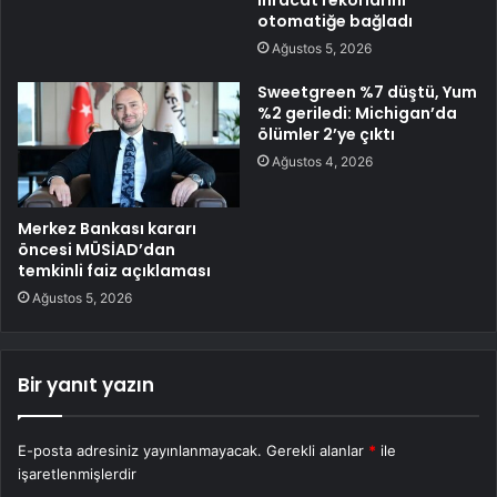
ihracat rekorlarını
otomatiğe bağladı
Ağustos 5, 2026
Sweetgreen %7 düştü, Yum
%2 geriledi: Michigan’da
ölümler 2’ye çıktı
Ağustos 4, 2026
Merkez Bankası kararı
öncesi MÜSİAD’dan
temkinli faiz açıklaması
Ağustos 5, 2026
Bir yanıt yazın
E-posta adresiniz yayınlanmayacak.
Gerekli alanlar
*
ile
işaretlenmişlerdir