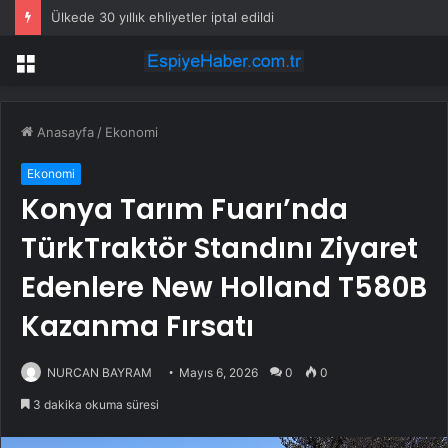
Ülkede 30 yıllık ehliyetler iptal edildi
Menü
Anasayfa
/
Ekonomi
Ekonomi
Konya Tarım Fuarı’nda
TürkTraktör Standını Ziyaret
Edenlere New Holland T580B
Kazanma Fırsatı
NURCAN BAYRAM
Mayıs 6, 2026
0
0
3 dakika okuma süresi