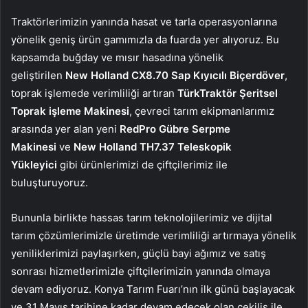
Traktörlerimizin yanında hasat ve tarla operasyonlarına
yönelik geniş ürün gamımızla da fuarda yer alıyoruz. Bu
kapsamda buğday ve mısır hasadına yönelik
geliştirilen
New Holland CX8.70 Sap Kıyıcılı Biçerdöver
,
toprak işlemede verimliliği artıran
TürkTraktör Şeritsel
Toprak işleme Makinesi
, çevreci tarım ekipmanlarımız
arasında yer alan yeni
RedPro Gübre Serpme
Makinesi
ve
New Holland TH7.37 Teleskopik
Yükleyici
gibi ürünlerimizi de çiftçilerimiz ile
buluşturuyoruz.
Bununla birlikte hassas tarım teknolojilerimiz ve dijital
tarım çözümlerimizle üretimde verimliliği artırmaya yönelik
yeniliklerimizi paylaşırken, güçlü bayi ağımız ve satış
sonrası hizmetlerimizle çiftçilerimizin yanında olmaya
devam ediyoruz. Konya Tarım Fuarı’nın ilk günü başlayacak
ve 31 Mayıs tarihine kadar devam edecek olan çekiliş ile