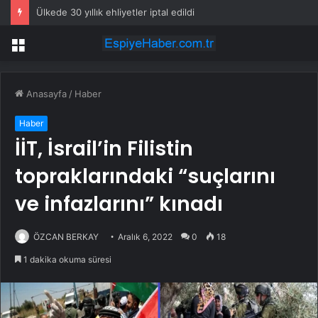
Ülkede 30 yıllık ehliyetler iptal edildi
Menü
Anasayfa
/
Haber
Haber
İİT, İsrail’in Filistin
topraklarındaki “suçlarını
ve infazlarını” kınadı
ÖZCAN BERKAY
Aralık 6, 2022
0
18
1 dakika okuma süresi