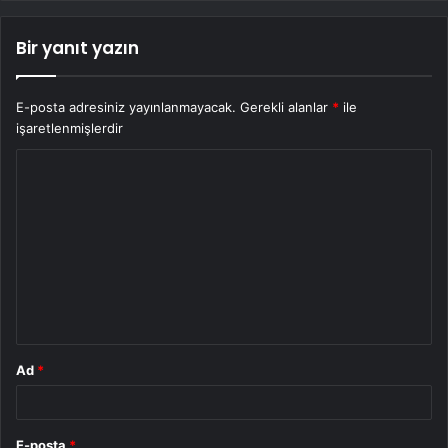
Bir yanıt yazın
E-posta adresiniz yayınlanmayacak.
Gerekli alanlar
*
ile
işaretlenmişlerdir
Y
o
r
u
m
*
Ad
*
E-posta
*