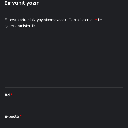
Bir yanıt yazın
E-posta adresiniz yayınlanmayacak.
Gerekli alanlar
*
ile
işaretlenmişlerdir
Y
o
r
u
m
*
Ad
*
E-posta
*