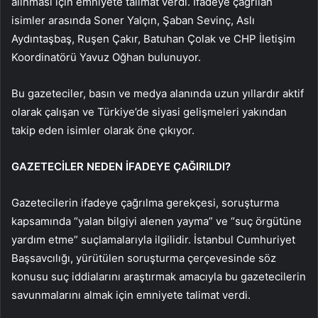
alınması için emniyete talimat verdi. İfadeye çağrılan
isimler arasında Soner Yalçın, Şaban Sevinç, Aslı
Aydıntaşbaş, Ruşen Çakır, Batuhan Çolak ve CHP İletişim
Koordinatörü Yavuz Oğhan bulunuyor.
Bu gazeteciler, basın ve medya alanında uzun yıllardır aktif
olarak çalışan ve Türkiye’de siyasi gelişmeleri yakından
takip eden isimler olarak öne çıkıyor.
GAZETECİLER NEDEN İFADEYE ÇAĞIRILDI?
Gazetecilerin ifadeye çağrılma gerekçesi, soruşturma
kapsamında “yalan bilgiyi alenen yayma” ve “suç örgütüne
yardım etme” suçlamalarıyla ilgilidir. İstanbul Cumhuriyet
Başsavcılığı, yürütülen soruşturma çerçevesinde söz
konusu suç iddialarını araştırmak amacıyla bu gazetecilerin
savunmalarını almak için emniyete talimat verdi.