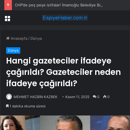
CHP’de peş peşe istifalar! İmamoğlu Belediye Başkanı da Yeni Parti’ye katılıyor
Menü
Anasayfa
/
Dünya
Dünya
Hangi gazeteciler ifadeye
çağırıldı? Gazeteciler neden
ifadeye çağırıldı?
MEHMET HAZBİN KAZBEK
Kasım 11, 2025
0
0
1 dakika okuma süresi