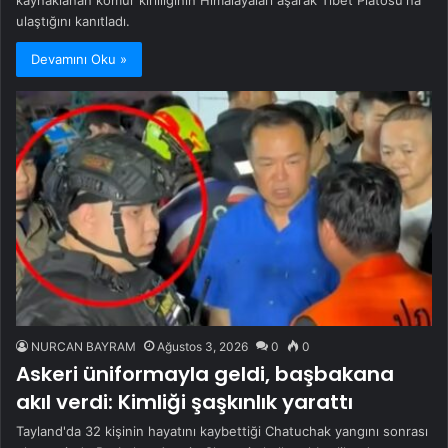
kaynaklanan kömür kirliliğinin Himalayaları aşarak Tibet Platosu'na
ulaştığını kanıtladı.
Devamını Oku »
NURCAN BAYRAM
Ağustos 3, 2026
0
0
Askeri üniformayla geldi, başbakana
akıl verdi: Kimliği şaşkınlık yarattı
Tayland'da 32 kişinin hayatını kaybettiği Chatuchak yangını sonrası