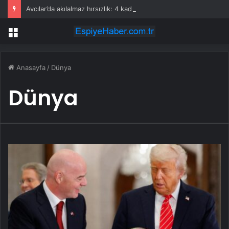
Avcılar’da akılalmaz hırsızlık: 4 kadın 100 kiloluk buzdolabını böyle çaldı
Menü
Anasayfa
/
Dünya
Dünya