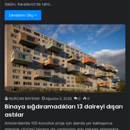
Saldırı, Karadeniz'de tahıl…
Devamını Oku »
NURCAN BAYRAM
Ağustos 5, 2026
0
0
Binaya sığdıramadıkları 13 daireyi dışarı
astılar
Amsterdam’da 100 konutluk proje için alanda yer kalmayınca
mimarlar çözümü binanın dış cephesine askı daireler eklemekte