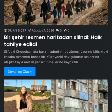
DİLAN BİÇER
Ağustos 7, 2026
0
0
Bir şehir resmen haritadan silindi: Halk
tahliye edildi
Şili’deki Chuquicamata bakır madeninin büyümesi üzerine bitişikteki
kasaba tamamen boşaltıldı. Yüzeydeki dev çukurun sınırlarına
ulaşılmasıyla üretim yer altı tünellerine kaydırıldı.
Devamını Oku »