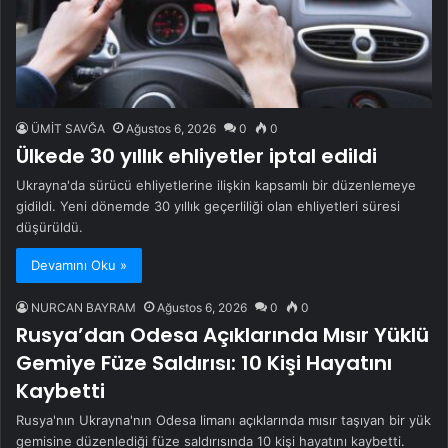
ÜMİT SAVĞA
Ağustos 6, 2026
0
0
Ülkede 30 yıllık ehliyetler iptal edildi
Ukrayna'da sürücü ehliyetlerine ilişkin kapsamlı bir düzenlemeye
gidildi. Yeni dönemde 30 yıllık geçerliliği olan ehliyetleri süresi
düşürüldü.
Devamını Oku »
NURCAN BAYRAM
Ağustos 6, 2026
0
0
Rusya’dan Odesa Açıklarında Mısır Yüklü
Gemiye Füze Saldırısı: 10 Kişi Hayatını
Kaybetti
Rusya'nın Ukrayna'nın Odesa limanı açıklarında mısır taşıyan bir yük
gemisine düzenlediği füze saldırısında 10 kişi hayatını kaybetti.