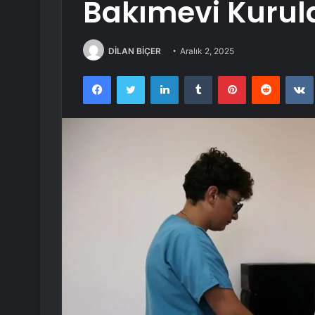
Bakımevi Kurul
DİLAN BİÇER
Aralık 2, 2025
Facebook
Twitter
LinkedIn
Tumblr
Pinterest
Reddit