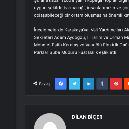
Şu ana kadar 1200’e yakın köpeğin toplatıldığın
uygun şekilde barınacağı, insanlarımızın ve ço
dolaşabileceği bir ortam oluşmasına önemli katk
İncelemelerde Karakaya’ya, Vali Yardımcıları Al
Sekreteri Adem Aydoğdu, İl Tarım ve Orman M
Mehmet Fatih Karataş ve Vangölü Elektrik Dağı
Parklar Şube Müdürü Fuat Balık eşlik etti.
Facebook
Twitter
LinkedIn
Tumblr
Pint
Paylaş
DİLAN BİÇER