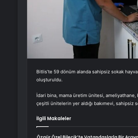
Bitlis’te 59 dönüm alanda sahipsiz sokak hayva
oluşturuldu.
İdari bina, mama üretim ünitesi, ameliyathane, 
çeşitli ünitelerin yer aldığı bakımevi, sahipsiz 
İlgili Makaleler
Özgür Özel Bilecik’te Vatandaşlarla Bir Aray