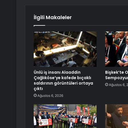
İlgili Makaleler
Ünlü iş insanı Alaaddin
Bişkek’te 
Çağlıköse’ye kafede bıçaklı
Sempozyum
saldırının görüntüleri ortaya
Ağustos 6, 
çıktı
Ağustos 6, 2026