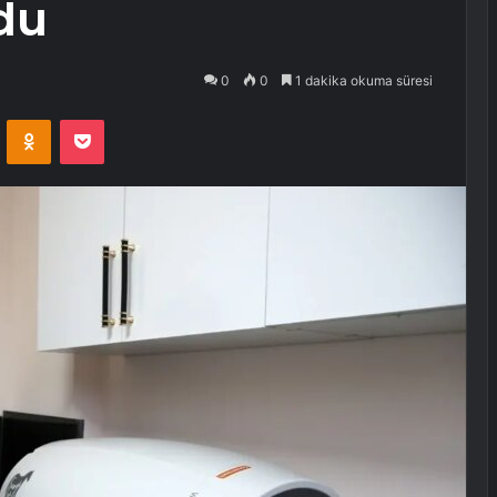
du
0
0
1 dakika okuma süresi
VKontakte
Odnoklassniki
Pocket