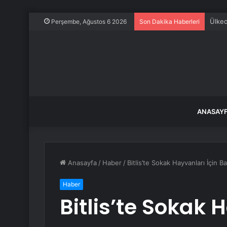
Ülkede
Perşembe, Ağustos 6 2026
Son Dakika Haberleri
ANASAY
Anasayfa
/
Haber
/
Bitlis’te Sokak Hayvanları İçin 
Haber
Bitlis’te Sokak 