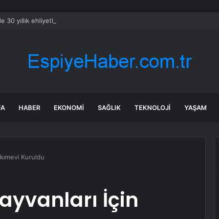
 30 yıllık ehliyetler iptal edildi
FA
HABER
EKONOMI
SAĞLIK
TEKNOLOJI
YAŞAM
Bakımevi Kuruldu
Hayvanları İçin