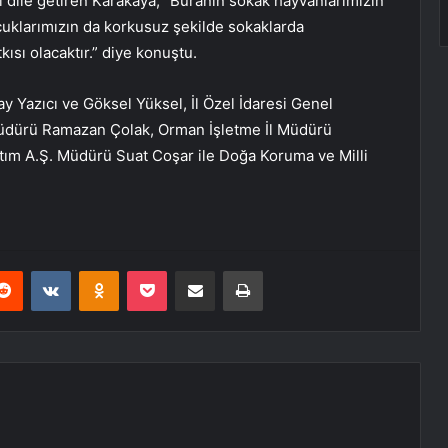
ı dile getiren Karakaya, “Buranın sokak hayvanlarımızın
cuklarımızın da korkusuz şekilde sokaklarda
ısı olacaktır.” diye konuştu.
ay Yazıcı ve Göksel Yüksel, İl Özel İdaresi Genel
üdürü Ramazan Çolak, Orman İşletme İl Müdürü
tım A.Ş. Müdürü Suat Coşar ile Doğa Koruma ve Milli
erest
Reddit
VKontakte
Odnoklassniki
Pocket
E-Posta ile paylaş
Yazdır