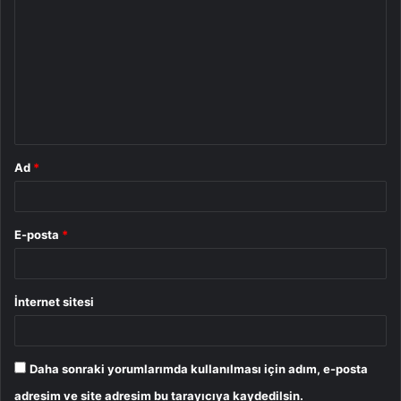
o
r
u
m
*
Ad
*
E-posta
*
İnternet sitesi
Daha sonraki yorumlarımda kullanılması için adım, e-posta
adresim ve site adresim bu tarayıcıya kaydedilsin.