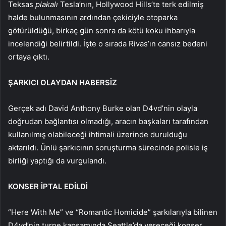
Teksas
plakalı
Tesla’nın, Hollywood Hills’te terk edilmiş
halde bulunmasının ardından çekiciyle otoparka
götürüldüğü, birkaç gün sonra da kötü koku ihbarıyla
incelendiği belirtildi. İşte o sırada Rivas’ın cansız bedeni
ortaya çıktı.
ŞARKICI OLAYDAN HABERSİZ
Gerçek adı David Anthony Burke olan D4vd’nin olayla
doğrudan bağlantısı olmadığı, aracın başkaları tarafından
kullanılmış olabileceği ihtimali üzerinde durulduğu
aktarıldı. Ünlü şarkıcının soruşturma sürecinde polisle iş
birliği yaptığı da vurgulandı.
KONSER İPTAL EDİLDİ
“Here With Me” ve “Romantic Homicide” şarkılarıyla bilinen
D4vd’nin turne kapsamında Seattle’da vereceği konser