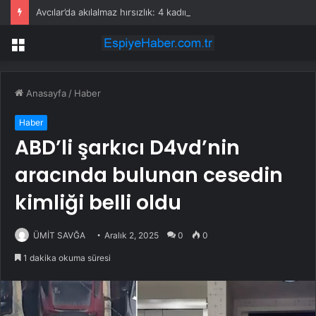
Avcılar’da akılalmaz hırsızlık: 4 kadın 100 kiloluk buzdolabını böyle çaldı
Menü
Anasayfa
/
Haber
Haber
ABD’li şarkıcı D4vd’nin
aracında bulunan cesedin
kimliği belli oldu
ÜMİT SAVĞA
Aralık 2, 2025
0
0
1 dakika okuma süresi