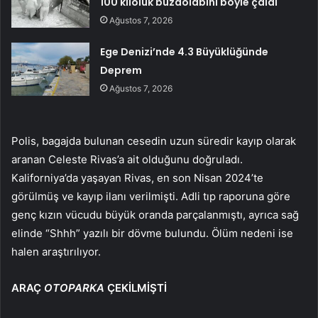
100 kiloluk buzdolabını böyle çaldı
Ağustos 7, 2026
Ege Denizi’nde 4.3 Büyüklüğünde
Deprem
Ağustos 7, 2026
Polis, bagajda bulunan cesedin uzun süredir kayıp olarak
aranan Celeste Rivas’a ait olduğunu doğruladı.
Kaliforniya’da yaşayan Rivas, en son Nisan 2024’te
görülmüş ve kayıp ilanı verilmişti. Adli tıp raporuna göre
genç kızın vücudu büyük oranda parçalanmıştı, ayrıca sağ
elinde “Shhh” yazılı bir dövme bulundu. Ölüm nedeni ise
halen araştırılıyor.
ARAÇ
OTOPARKA
ÇEKİLMİŞTİ