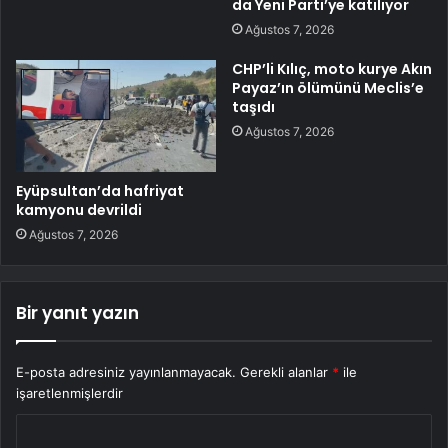
da Yeni Parti’ye katılıyor
Ağustos 7, 2026
CHP’li Kılıç, moto kurye Akın
Payaz’ın ölümünü Meclis’e
taşıdı
Ağustos 7, 2026
Eyüpsultan’da hafriyat
kamyonu devrildi
Ağustos 7, 2026
Bir yanıt yazın
E-posta adresiniz yayınlanmayacak.
Gerekli alanlar
*
ile
işaretlenmişlerdir
Y