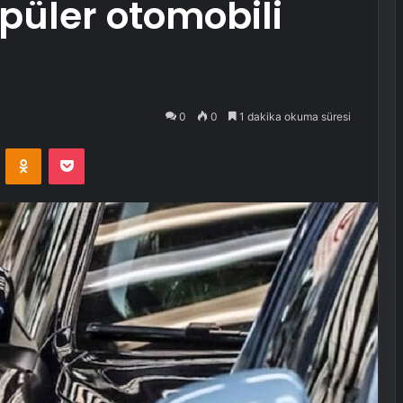
püler otomobili
0
0
1 dakika okuma süresi
VKontakte
Odnoklassniki
Pocket