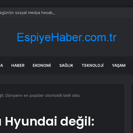
zgün’ün sosyal medya hesabına erişim engeli: Erdoğan’dan yardım istedi
FA
HABER
EKONOMI
SAĞLIK
TEKNOLOJI
YAŞAM
il: Dünyanın en popüler otomobili belli oldu
a Hyundai değil: