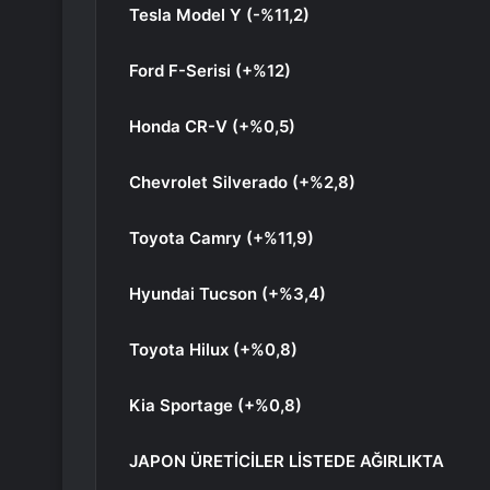
Tesla Model Y (-%11,2)
Ford F-Serisi (+%12)
Honda CR-V (+%0,5)
Chevrolet Silverado (+%2,8)
Toyota Camry (+%11,9)
Hyundai Tucson (+%3,4)
Toyota Hilux (+%0,8)
Kia Sportage (+%0,8)
JAPON ÜRETİCİLER LİSTEDE AĞIRLIKTA