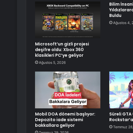
Bilim İnsanl
Yıldızlara
Buldu
Ağustos 4, 
Microsoft’un gizli projesi
deşifre oldu: Xbox 360
klasikleri PC’ye geliyor
Ağustos 5, 2026
Mobil DOA dönemi başlıyor:
Süreli GTA 
Depozito iade sistemi
Rockstar’a
bakkallara geliyor
Temmuz 28,
Temmuz 29, 2026