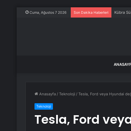
Kübra Sü
Cuma, Ağustos 7 2026
Son Dakika Haberleri
ANASAY
Anasayfa
/
Teknoloji
/
Tesla, Ford veya Hyundai değ
Teknoloji
Tesla, Ford vey