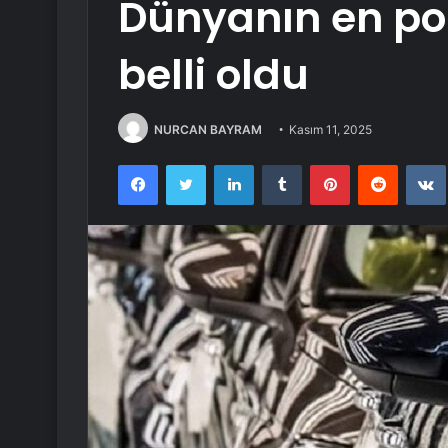
Dünyanın en po
belli oldu
NURCAN BAYRAM
Kasım 11, 2025
Facebook
Twitter
LinkedIn
Tumblr
Pinterest
Reddit