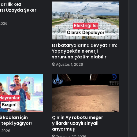
arı İlk Kez
rası Uzayda Şeker
2026
Isı bataryalarına dev yatırım:
Yapay zekânın enerji
sorununa çözüm olabilir
Ağustos 1, 2026
6 kodları için
Çin’in Ay robotu meğer
 tepki yağıyor!
yıllardır uzaylı sinyali
arıyormuş
 2026
Temmuz 27, 2026