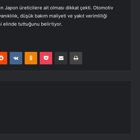
n Japon üreticilere ait olması dikkat çekti. Otomotiv
ıklılık, düşük bakım maliyeti ve yakıt verimliliği
 elinde tuttuğunu belirtiyor.
erest
Reddit
VKontakte
Odnoklassniki
Pocket
E-Posta ile paylaş
Yazdır