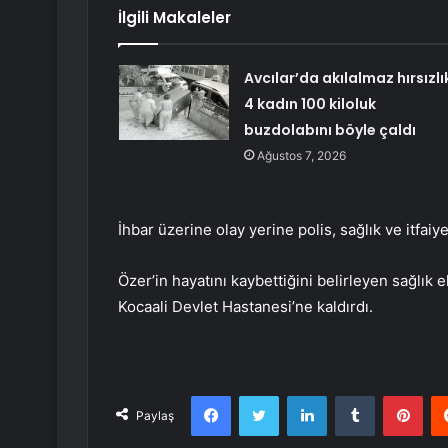
İlgili Makaleler
Avcılar’da akılalmaz hırsızlı
4 kadın 100 kiloluk
buzdolabını böyle çaldı
Ağustos 7, 2026
İhbar üzerine olay yerine polis, sağlık ve itfaiye
Özer’in hayatını kaybettiğini belirleyen sağlık 
Kocaali Devlet Hastanesi’ne kaldırdı.
Facebook
Twitter
LinkedIn
Tumblr
Pint
Paylaş