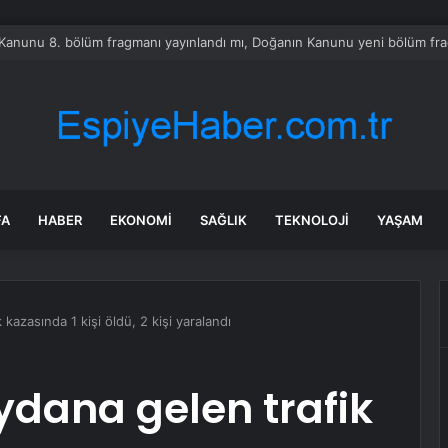
a akılalmaz hırsızlık: 4 kadın 100 kiloluk buzdolabını böyle çaldı
FA
HABER
EKONOMI
SAĞLIK
TEKNOLOJI
YAŞAM
kazasında 1 kişi öldü, 2 kişi yaralandı
dana gelen trafik