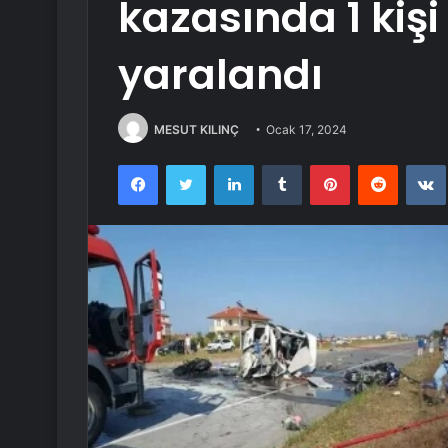
kazasında 1 kişi 
yaralandı
MESUT KILINÇ
Ocak 17, 2024
Facebook
Twitter
LinkedIn
Tumblr
Pinterest
Reddit