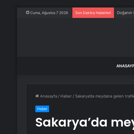
Avcılar’d
Cuma, Ağustos 7 2026
Son Dakika Haberleri
ANASAY
Anasayfa
/
Haber
/
Sakarya’da meydana gelen trafik 
Haber
Sakarya’da mey