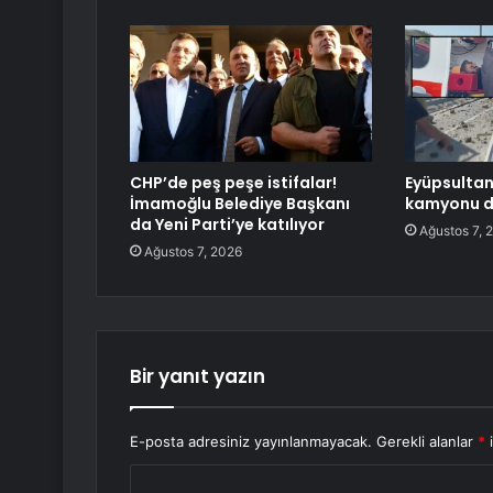
CHP’de peş peşe istifalar!
Eyüpsultan
İmamoğlu Belediye Başkanı
kamyonu de
da Yeni Parti’ye katılıyor
Ağustos 7, 
Ağustos 7, 2026
Bir yanıt yazın
E-posta adresiniz yayınlanmayacak.
Gerekli alanlar
*
i
Y