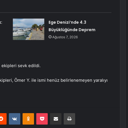
k:
Ege Denizi’nde 4.3
Büyüklüğünde Deprem
Ağustos 7, 2026
 ekipleri sevk edildi.
ekipleri, Ömer Y. ile ismi henüz belirlenemeyen yaralıyı
erest
Reddit
VKontakte
Odnoklassniki
Pocket
E-Posta ile paylaş
Yazdır