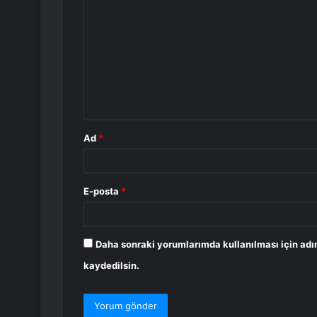
o
r
u
m
*
Ad
*
E-posta
*
Daha sonraki yorumlarımda kullanılması için adı
kaydedilsin.