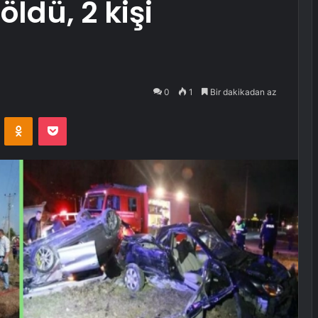
öldü, 2 kişi
0
1
Bir dakikadan az
VKontakte
Odnoklassniki
Pocket