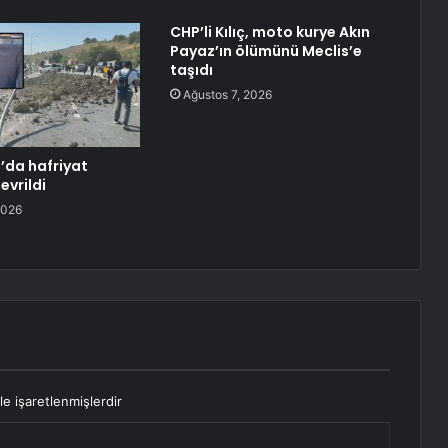
CHP’li Kılıç, moto kurye Akın
Payaz’ın ölümünü Meclis’e
taşıdı
Ağustos 7, 2026
’da hafriyat
vrildi
2026
le işaretlenmişlerdir