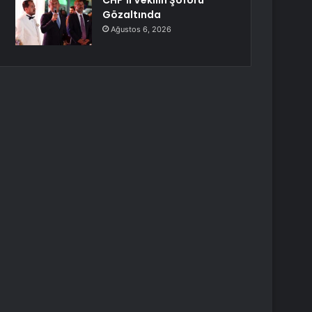
CHP’li Vekilin Şoförü
Gözaltında
Ağustos 6, 2026