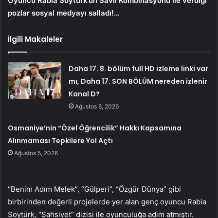
Oyuncu Rabia Soytürk’ün Savlı Kombinasyonu ile verdiği
pozlar sosyal medyayı salladı!…
İlgili Makaleler
Daha 17. 8. bölüm full HD izleme linki var
mı, Daha 17. SON BÖLÜM nereden izlenir
Kanal D?
Ağustos 6, 2026
Osmaniye’nin “Özel Öğrencilik” Hakkı Kapsamına
Alınmaması Tepkilere Yol Açtı
Ağustos 5, 2026
“Benim Adım Melek”, “Gülperi”, “Özgür Dünya” gibi
birbirinden değerli projelerde yer alan genç oyuncu Rabia
Soytürk, “Şahsiyet” dizisi ile oyunculuğa adım atmıştır.