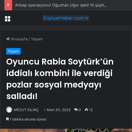
Ahbap operasyonu! Oğuzhan Uğur dahil 10 şüpheli adliyeye sevk edildi
Menü
Anasayfa
/
Yaşam
Yaşam
Oyuncu Rabia Soytürk’ün
iddialı kombini ile verdiği
pozlar sosyal medyayı
salladı!
MESUT KILINÇ
Mart 30, 2023
0
12
1 dakika okuma süresi