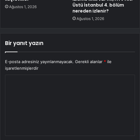
Üstü İstanbul 4. bölüm
Ağustos 1, 2026
nereden izlenir?
Ağustos 1, 2026
Bir yanıt yazın
E-posta adresiniz yayınlanmayacak.
Gerekli alanlar
*
ile
işaretlenmişlerdir
Y
o
r
u
m
*