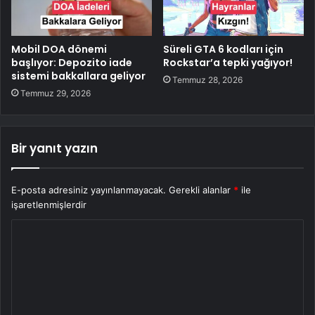
Mobil DOA dönemi
Süreli GTA 6 kodları için
başlıyor: Depozito iade
Rockstar’a tepki yağıyor!
sistemi bakkallara geliyor
Temmuz 28, 2026
Temmuz 29, 2026
Bir yanıt yazın
E-posta adresiniz yayınlanmayacak.
Gerekli alanlar
*
ile
işaretlenmişlerdir
Y
o
r
u
m