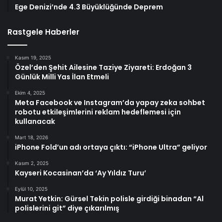
Ege Denizi’nde 4.3 Büyüklüğünde Deprem
Rastgele Haberler
Kasım 19, 2025
Özel’den Şehit Ailesine Taziye Ziyareti: Erdoğan 3
Günlük Milli Yas İlan Etmeli
Ekim 4, 2025
Meta Facebook ve Instagram’da yapay zeka sohbet
robotu etkileşimlerini reklam hedeflemesi için
kullanacak
Mart 18, 2026
iPhone Fold’un adı ortaya çıktı: “iPhone Ultra” geliyor
Kasım 2, 2025
Kayseri Kocasinan’da ‘Ay Yıldız Turu’
Eylül 10, 2025
Murat Yetkin: Gürsel Tekin polisle girdiği binadan “Al
polislerini git” diye çıkarılmış