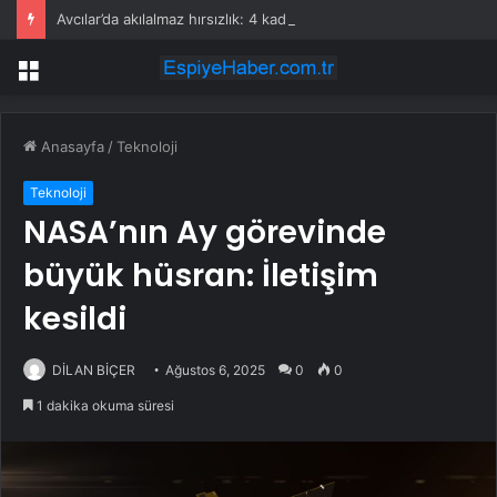
Avcılar’da akılalmaz hırsızlık: 4 kadın 100 kiloluk buzdolabını böyle çaldı
Menü
Anasayfa
/
Teknoloji
Teknoloji
NASA’nın Ay görevinde
büyük hüsran: İletişim
kesildi
DİLAN BİÇER
Ağustos 6, 2025
0
0
1 dakika okuma süresi