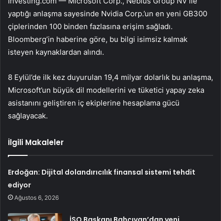
Investing.com —
Microsoft Corp.
, Nebius Group NV ile
yaptığı anlaşma sayesinde
Nvidia Corp.
’un en yeni GB300
çiplerinden 100 binden fazlasına erişim sağladı.
Bloomberg’in haberine göre, bu bilgi isimsiz kalmak
isteyen kaynaklardan alındı.
8 Eylül’de ilk kez duyurulan 19,4 milyar dolarlık bu anlaşma,
Microsoft’un
büyük dil modellerini ve tüketici yapay zeka
asistanını geliştiren iç ekiplerine hesaplama gücü
sağlayacak.
İlgili Makaleler
Erdoğan: Dijital dolandırıcılık finansal sistemi tehdit
ediyor
Ağustos 6, 2026
İSO Başkanı Bahçıvan’dan yeni