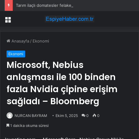
Tarım ilaçlı domatesler felakete yol açtı: 15 ölümde siyanür izine rastlandı
Menü
Anasayfa
/
Ekonomi
Ekonomi
Microsoft, Nebius
anlaşması ile 100 binden
fazla Nvidia çipine erişim
sağladı – Bloomberg
NURCAN BAYRAM
Ekim 5, 2025
0
0
1 dakika okuma süresi