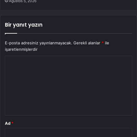
Ağustos 5, 2026
Bir yanıt yazın
E-posta adresiniz yayınlanmayacak.
Gerekli alanlar
*
ile
işaretlenmişlerdir
Y
o
r
u
m
*
Ad
*