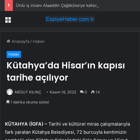
Ünlü iş insanı Alaaddin Çağlıköse’ye kafede bıçaklı saldırının görüntüleri ortaya çıktı
Menü
Anasayfa
/
Haber
Haber
Kütahya’da Hisar’ın kapısı
tarihe açılıyor
MESUT KILINÇ
Kasım 16, 2022
0
14
1 dakika okuma süresi
KÜTAHYA (İGFA) –
Tarihi ve kültürel miras çalışmalarıyla
fark yaratan Kütahya Belediyesi, 72 burcuyla kentimizin