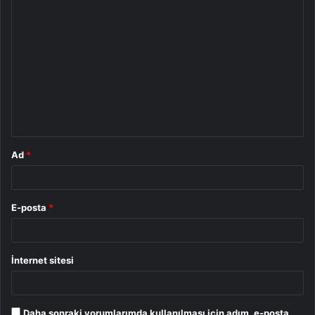
Y
o
r
u
m
*
Ad
*
E-posta
*
İnternet sitesi
Daha sonraki yorumlarımda kullanılması için adım, e-posta