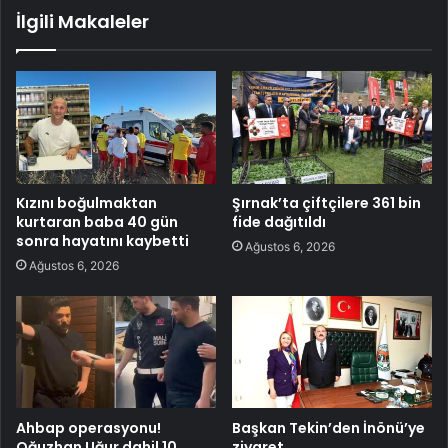
İlgili Makaleler
Kızını boğulmaktan
Şırnak’ta çiftçilere 361 bin
kurtaran baba 40 gün
fide dağıtıldı
sonra hayatını kaybetti
Ağustos 6, 2026
Ağustos 6, 2026
Ahbap operasyonu!
Başkan Tekin’den İnönü’ye
Oğuzhan Uğur dahil 10
ziyaret