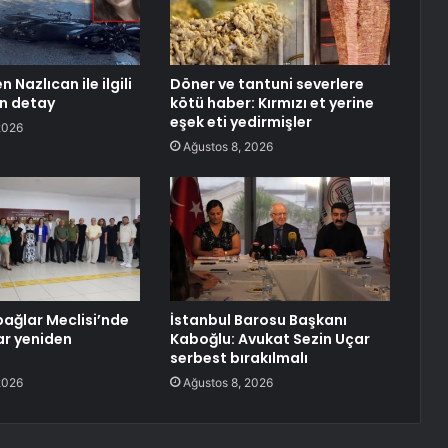
 Nazlıcan ile ilgili
Döner ve tantuni severlere
n detay
kötü haber: Kırmızı et yerine
eşek eti yedirmişler
2026
Ağustos 8, 2026
bağlar Meclisi’nde
İstanbul Barosu Başkanı
r yeniden
Kaboğlu: Avukat Sezin Uçar
serbest bırakılmalı
2026
Ağustos 8, 2026