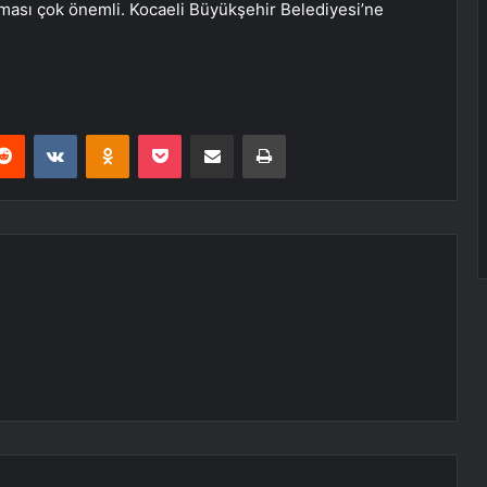
pması çok önemli. Kocaeli Büyükşehir Belediyesi’ne
erest
Reddit
VKontakte
Odnoklassniki
Pocket
E-Posta ile paylaş
Yazdır