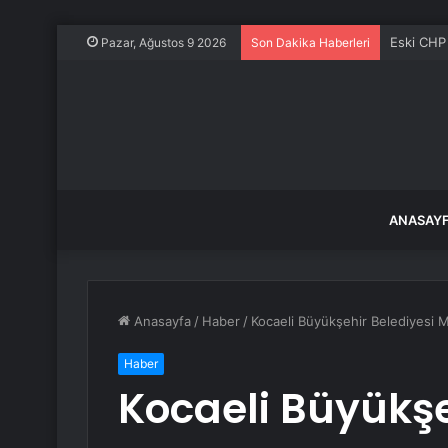
MTV ikinc
Pazar, Ağustos 9 2026
Son Dakika Haberleri
ANASAY
Anasayfa
/
Haber
/
Kocaeli Büyükşehir Belediyesi 
Haber
Kocaeli Büyükşe