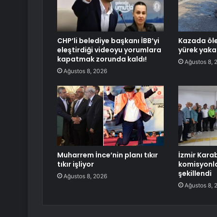
CHP’li belediye başkanı İBB’yi
Kazada ölen
eleştirdiği videoyu yorumlara
yürek yaka
kapatmak zorunda kaldı!
Ağustos 8, 
Ağustos 8, 2026
Muharrem İnce’nin planı tıkır
İzmir Kara
tıkır işliyor
komisyonla
şekillendi
Ağustos 8, 2026
Ağustos 8, 