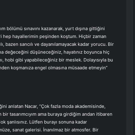
ım bölümü sınavını kazanarak, yurt dışına gittiğini
ri hep hayallerimin peşinden koştum. Hiçbir zaman
lı, bazen sancılı ve dayanılamayacak kadar yorucu. Bir
buna değeceğini düşüneceğiniz, hayatınız boyunca hiç
anı, hobi gibi yapabileceğiniz bir meslek. Dolayısıyla bu
peşinden koşmanıza engel olmasına müsaade etmeyin”
ğini anlatan Nacar, “Çok fazla moda akademisinde,
 bir tasarımcıyım ama buraya girdiğim andan itibaren
Çok şanlısınız. Lütfen burayı sonuna kadar
üze, sanat galerisi. İnanılmaz bir atmosfer. Bir