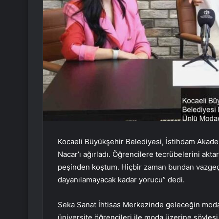
Kocaeli Büyükşehir Belediyesi, İstihdam Akad
Nacar’ı ağırladı. Öğrencilere tecrübelerini akt
peşinden koştum. Hiçbir zaman bundan vazgeçmed
dayanılamayacak kadar yorucu” dedi.
Seka Sanat İhtisas Merkezinde geleceğin modac
üniversite öğrencileri ile moda üzerine söyleşi 