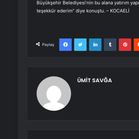
Büyükşehir Belediyesi’nin bu alana yatırım ya
teşekkür ederim” diye konuştu. – KOCAELİ
Facebook
Twitter
LinkedIn
Tumblr
Pint
Paylaş
ÜMİT SAVĞA