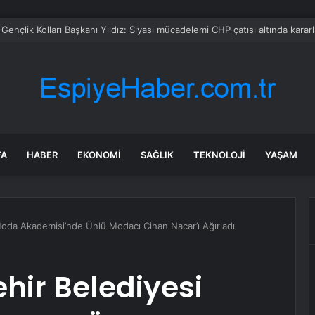
i taksit ödemeleri 31 Temmuz’da sona eriyor
FA
HABER
EKONOMI
SAĞLIK
TEKNOLOJI
YAŞAM
Moda Akademisi’nde Ünlü Modacı Cihan Nacar’ı Ağırladı
hir Belediyesi