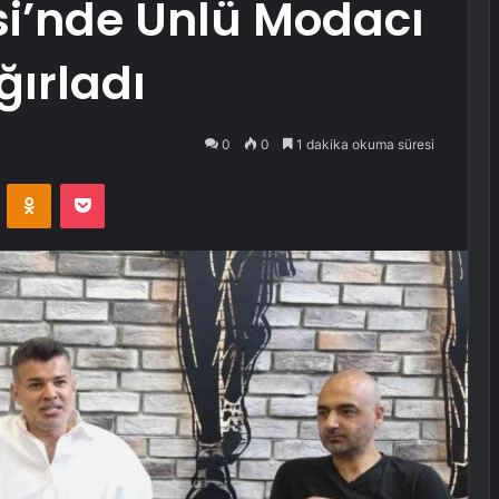
i’nde Ünlü Modacı
ğırladı
0
0
1 dakika okuma süresi
VKontakte
Odnoklassniki
Pocket