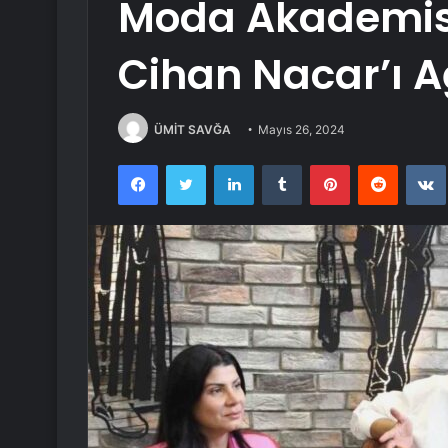
Moda Akademis
Cihan Nacar’ı A
ÜMİT SAVĞA
Mayıs 26, 2024
Facebook
Twitter
LinkedIn
Tumblr
Pinterest
Reddit