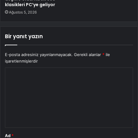
klasikleri PC’ye geliyor
Ağustos 5, 2026
Bir yanıt yazın
E-posta adresiniz yayınlanmayacak.
Gerekli alanlar
*
ile
işaretlenmişlerdir
Y
o
r
u
m
*
Ad
*