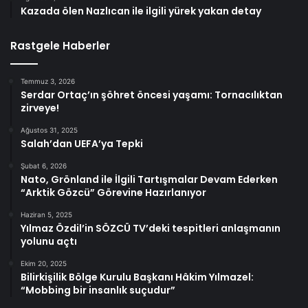
Kazada ölen Nazlıcan ile ilgili yürek yakan detay
Rastgele Haberler
Temmuz 3, 2026
Serdar Ortaç’ın şöhret öncesi yaşamı: Tornacılıktan
zirveye!
Ağustos 31, 2025
Salah’dan UEFA’ya Tepki
Şubat 6, 2026
Nato, Grönland ile İlgili Tartışmalar Devam Ederken
“Arktik Gözcü” Görevine Hazırlanıyor
Haziran 5, 2025
Yılmaz Özdil’in SÖZCÜ TV’deki tespitleri anlaşmanın
yolunu açtı
Ekim 20, 2025
Bilirkişilik Bölge Kurulu Başkanı Hâkim Yılmazel:
“Mobbing bir insanlık suçudur”