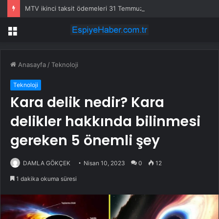
MTV ikinci taksit ödemeleri 31 Temmuz’da sona eriyor
Menü
Anasayfa
/
Teknoloji
Teknoloji
Kara delik nedir? Kara
delikler hakkında bilinmesi
gereken 5 önemli şey
DAMLA GÖKÇEK
Nisan 10, 2023
0
12
1 dakika okuma süresi