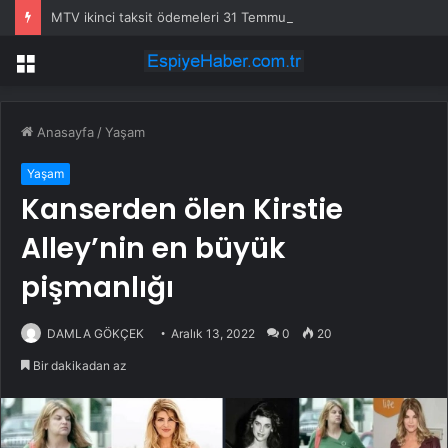
MTV ikinci taksit ödemeleri 31 Temmuz’da sona eriyor
Menü
Anasayfa
/
Yaşam
Yaşam
Kanserden ölen Kirstie
Alley’nin en büyük
pişmanlığı
DAMLA GÖKÇEK
Aralık 13, 2022
0
20
Bir dakikadan az