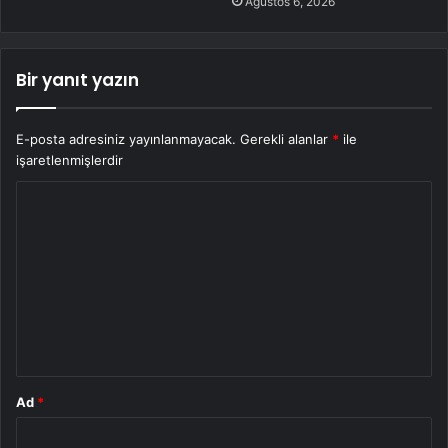
Ağustos 6, 2026
Bir yanıt yazın
E-posta adresiniz yayınlanmayacak.
Gerekli alanlar
*
ile
işaretlenmişlerdir
Y
o
r
u
m
*
Ad
*