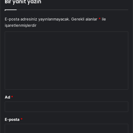
Bir yanıt yazın
E-posta adresiniz yayınlanmayacak.
Gerekli alanlar
*
ile
işaretlenmişlerdir
Y
o
r
u
m
*
Ad
*
E-posta
*