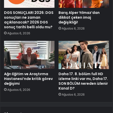
DGS SONUÇLARI 2026: DGS
Barış Alper Yılmaz’dan
sonuçları ne zaman
dikkat çeken imaj
açıklanacak? 2026 DGS
değişikliği!
sonuç tarihi belli oldu mu?
Ağustos 6, 2026
Ağustos 6, 2026
Ağrı Eğitim ve Araştırma
Daha 17. 8. bölüm full HD
Hastanesi’nde kritik görev
izleme linki var mı, Daha 17.
değişimi
SON BÖLÜM nereden izlenir
Kanal D?
Ağustos 6, 2026
Ağustos 6, 2026