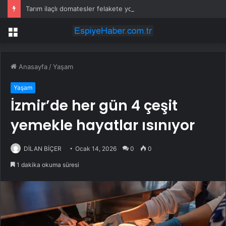
Tarım ilaçlı domatesler felakete yol açtı: 15 ölümde siyanür izine rastlandı
Menü
Anasayfa
/
Yaşam
Yaşam
İzmir’de her gün 4 çeşit
yemekle hayatlar ısınıyor
DİLAN BİÇER
Ocak 14, 2026
0
0
1 dakika okuma süresi