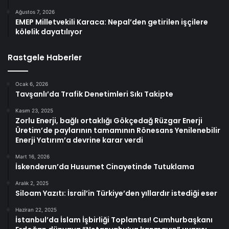
Ağustos 7, 2026
EMEP Milletvekili Karaca: Nepal’den getirilen işçilere
kölelik dayatılıyor
Rastgele Haberler
Ocak 6, 2026
Tavşanlı’da Trafik Denetimleri Sıkı Takipte
Kasım 23, 2025
Zorlu Enerji, bağlı ortaklığı Gökçedağ Rüzgar Enerji
Üretim’de paylarının tamamının Rönesans Yenilenebilir
Enerji Yatırım’a devrine karar verdi
Mart 16, 2026
İskenderun’da Husumet Cinayetinde Tutuklama
Aralık 2, 2025
Siloam Yazıtı: İsrail’in Türkiye’den yıllardır istediği eser
Haziran 22, 2025
İstanbul’da İslam İşbirliği Toplantısı! Cumhurbaşkanı