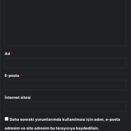
o
r
u
m
*
Ad
*
E-posta
*
İnternet sitesi
Daha sonraki yorumlarımda kullanılması için adım, e-posta
adresim ve site adresim bu tarayıcıya kaydedilsin.