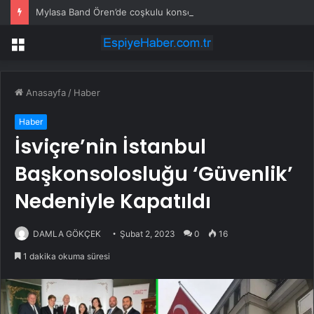
Mylasa Band Ören’de coşkulu konser verdi
Menü
Anasayfa
/
Haber
Haber
İsviçre’nin İstanbul
Başkonsolosluğu ‘Güvenlik’
Nedeniyle Kapatıldı
DAMLA GÖKÇEK
Şubat 2, 2023
0
16
1 dakika okuma süresi