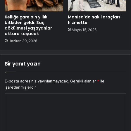
Kelliğe çare bin yıllık
Manisa’da nakil araçları
bitkiden geldi: Saç
hizmette
dökülmesi yaşayanlar
Mayıs 15, 2026
aktara koşacak
Haziran 30, 2026
Bir yanıt yazın
E-posta adresiniz yayınlanmayacak.
Gerekli alanlar
*
ile
işaretlenmişlerdir
Y
o
r
u