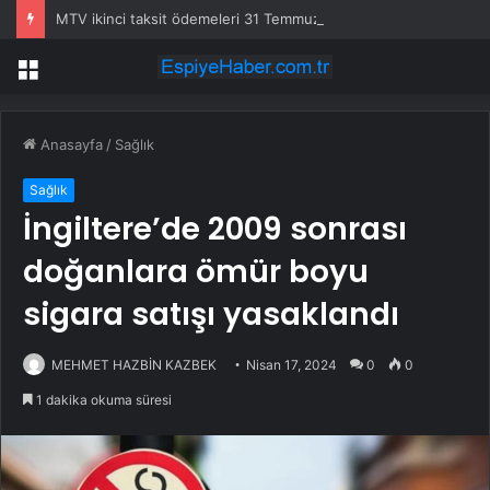
MTV ikinci taksit ödemeleri 31 Temmuz’da sona eriyor
Menü
Anasayfa
/
Sağlık
Sağlık
İngiltere’de 2009 sonrası
doğanlara ömür boyu
sigara satışı yasaklandı
MEHMET HAZBİN KAZBEK
Nisan 17, 2024
0
0
1 dakika okuma süresi