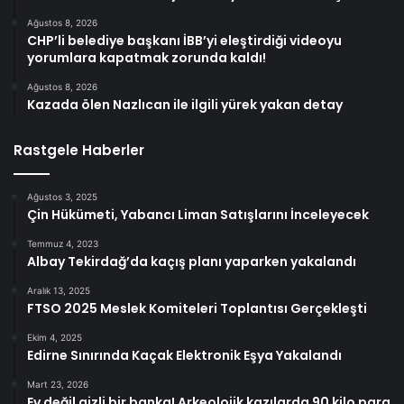
Ağustos 8, 2026
CHP’li belediye başkanı İBB’yi eleştirdiği videoyu
yorumlara kapatmak zorunda kaldı!
Ağustos 8, 2026
Kazada ölen Nazlıcan ile ilgili yürek yakan detay
Rastgele Haberler
Ağustos 3, 2025
Çin Hükümeti, Yabancı Liman Satışlarını İnceleyecek
Temmuz 4, 2023
Albay Tekirdağ’da kaçış planı yaparken yakalandı
Aralık 13, 2025
FTSO 2025 Meslek Komiteleri Toplantısı Gerçekleşti
Ekim 4, 2025
Edirne Sınırında Kaçak Elektronik Eşya Yakalandı
Mart 23, 2026
Ev değil gizli bir banka! Arkeolojik kazılarda 90 kilo para