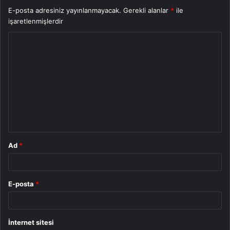
E-posta adresiniz yayınlanmayacak.
Gerekli alanlar
*
ile
işaretlenmişlerdir
Y
o
r
u
m
*
Ad
*
E-posta
*
İnternet sitesi