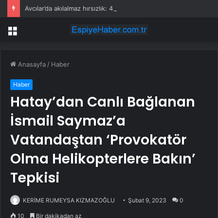
Avcılar’da akılalmaz hırsızlık: 4 kadın 100 kiloluk buzdolabını böyle çaldı
Menü
Anasayfa
/
Haber
Haber
Hatay’dan Canlı Bağlanan
İsmail Saymaz’a
Vatandaştan ‘Provokatör
Olma Helikopterlere Bakın’
Tepkisi
KERİME RUMEYSA KIZMAZOĞLU
Şubat 9, 2023
0
10
Bir dakikadan az