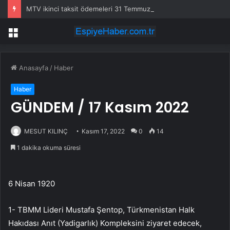
MTV ikinci taksit ödemeleri 31 Temmuz’da sona eriyor
Menü
Anasayfa
/
Haber
Haber
GÜNDEM / 17 Kasım 2022
MESUT KILINÇ
Kasım 17, 2022
0
14
1 dakika okuma süresi
6 Nisan 1920
1- TBMM Lideri Mustafa Şentop, Türkmenistan Halk
Hakıdası Anıt (Yadigarlık) Kompleksini ziyaret edecek,