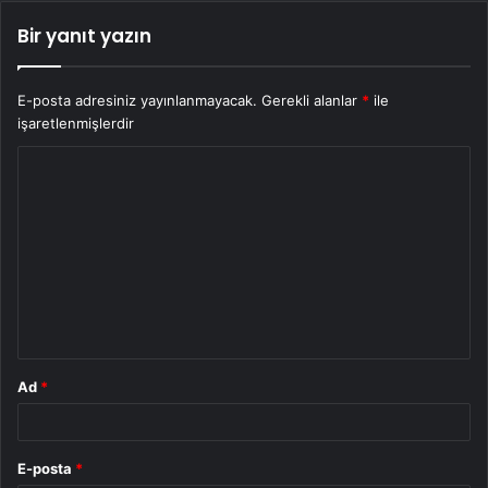
Bir yanıt yazın
E-posta adresiniz yayınlanmayacak.
Gerekli alanlar
*
ile
işaretlenmişlerdir
Y
o
r
u
m
*
Ad
*
E-posta
*