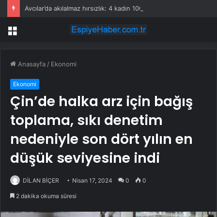
Avcılar’da akılalmaz hırsızlık: 4 kadın 100 kiloluk buzdolabını böyle çaldı
Menü
Anasayfa
/
Ekonomi
Ekonomi
Çin’de halka arz için bağış
toplama, sıkı denetim
nedeniyle son dört yılın en
düşük seviyesine indi
DİLAN BİÇER
Nisan 17, 2024
0
0
2 dakika okuma süresi