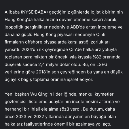
Alibaba (NYSE:BABA) geçtiğimiz günlerde lojistik biriminin
Hong Kong’da halka arzına devam etmeme kararı alarak,
jeopolitik gerginlikler nedeniyle ABD’de artan inceleme ve
daha az güçlü Hong Kong piyasası nedeniyle Çinli
firmaların offshore piyasalarda karşılaştığı zorlukları
yansıttı. 2024’ün ilk çeyreğinde Çin’de halka arz yoluyla
toplanan para miktarı bir önceki yıla kıyasla %82 oranında
düşerek sadece 2,4 milyar dolar oldu. Bu, ön LSEG
verilerine göre 2018’in son çeyreğinden bu yana en düşük
üç aylık bağış toplama oranına işaret ediyor.
Yeni başkan Wu Qing’in liderliğinde, menkul kıymetler
gözlemcisi, listeleme adaylarının incelemesini artırma ve
herhangi bir ihlali ele alma sözü verdi. Bu durum, daha
önce 2023 ve 2022 yıllarında dünyanın en büyüğü olan
halka arz faaliyetlerinde önemli bir azalmaya yol açtı.