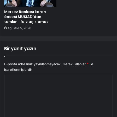
Merkez Bankası kararı
öncesi MÜSİAD’dan
temkinli faiz açıklaması
Ağustos 5, 2026
Bir yanıt yazın
E-posta adresiniz yayınlanmayacak.
Gerekli alanlar
*
ile
işaretlenmişlerdir
Y
o
r
u
m