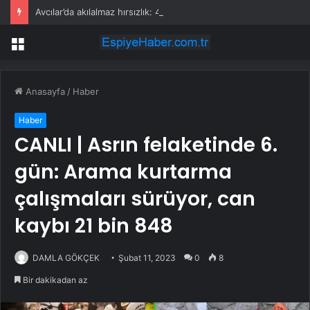
Avcılar’da akılalmaz hırsızlık: 4 kadın 100 kiloluk buzdolabını böyle çaldı
Menü
Anasayfa
/
Haber
Haber
CANLI | Asrın felaketinde 6.
gün: Arama kurtarma
çalışmaları sürüyor, can
kaybı 21 bin 848
DAMLA GÖKÇEK
Şubat 11, 2023
0
8
Bir dakikadan az