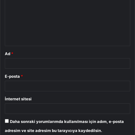
o
r
u
m
*
Ad
*
E-posta
*
İnternet sitesi
Daha sonraki yorumlarımda kullanılması için adım, e-posta
adresim ve site adresim bu tarayıcıya kaydedilsin.