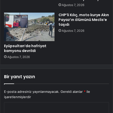
Ağustos 7, 2026
CHP’li Kılıç, moto kurye Akın
Payaz’ın ölümünü Meclis’e
taşıdı
Ağustos 7, 2026
Eyüpsultan’da hafriyat
kamyonu devrildi
Ağustos 7, 2026
Bir yanıt yazın
E-posta adresiniz yayınlanmayacak.
Gerekli alanlar
*
ile
işaretlenmişlerdir
Y