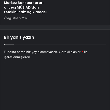
Merkez Bankası kararı
öncesi MÜSİAD’dan
temkinli faiz açıklaması
Ağustos 5, 2026
Bir yanıt yazın
E-posta adresiniz yayınlanmayacak.
Gerekli alanlar
*
ile
işaretlenmişlerdir
Y
o
r
u
m
*