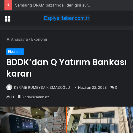
Samsung DRAM pazarında liderliğini sürdürüyor, CXMT tedirgin ediyor
Menü
Anasayfa
/
Ekonomi
Ekonomi
BDDK’dan Q Yatırım Bankası
kararı
KERİME RUMEYSA KIZMAZOĞLU
Haziran 22, 2023
0
11
Bir dakikadan az