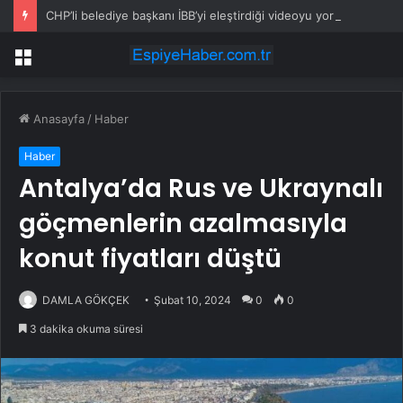
CHP’li belediye başkanı İBB’yi eleştirdiği videoyu yorumlara kapatmak zorunda kaldı!
Menü
Anasayfa
/
Haber
Haber
Antalya’da Rus ve Ukraynalı
göçmenlerin azalmasıyla
konut fiyatları düştü
DAMLA GÖKÇEK
Şubat 10, 2024
0
0
3 dakika okuma süresi