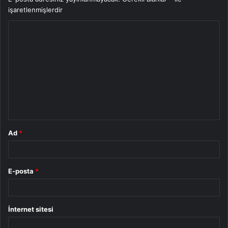
işaretlenmişlerdir
Y
o
r
u
m
*
Ad
*
E-posta
*
İnternet sitesi