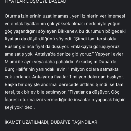
FİYATLAR DÜŞMEYE BAŞLADI
Oturma izinlerinin uzatılmaması, yeni izinlerin verilmemesi
ve emlak fiyatlarının çok yüksek olması nedeniyle yoğun
göç yaşandığını söyleyen Bikkenev, bu durumun bölgedeki
fiyatları da düşürdüğünü söyledi. “Şimdi tam tersi oldu.
Ruslar gidince fiyat da düşüyor. Emlakçıyla görüşüyoruz
ama satış yok. Antalya’da denize gidiyoruz.” Yepyeni evler
Miami ile aynı veya daha pahalıdır. Arkadaşım Dubai’de
Burç Halife’nin yanındaki evini 1 milyon dolara satmakta
çok zorlandı. Antalya’da fiyatlar 1 milyon dolardan başlıyor.
Başka bir deyişle anormal derecede arttılar. Şimdi ise tam
tersi, tek bir ev bile satılmıyor. “Fiyatlar da düşüyor. Göç
İdaresi oturma izni vermediğinde insanların yapacak hiçbir
şeyi yok” dedi.
İKAMET UZATILMADI, DUBAİ’YE TAŞINDILAR