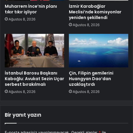
Muharrem İnce’nin planı
İzmir Karabağlar
tıkır tıkır işliyor
Meclisi’nde komisyonlar
yeniden şekillendi
Ağustos 8, 2026
Ağustos 8, 2026
İstanbul Barosu Başkanı
Çin, Filipin gemilerini
Kaboğlu: Avukat Sezin Uçar
Huangyan Dao’dan
serbest bırakılmalı
uzaklaştırdı
Ağustos 8, 2026
Ağustos 8, 2026
Bir yanıt yazın
E-posta adresiniz yayınlanmayacak.
Gerekli alanlar
*
ile