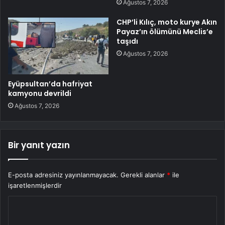
Ağustos 7, 2026
CHP’li Kılıç, moto kurye Akın
Payaz’ın ölümünü Meclis’e
taşıdı
Ağustos 7, 2026
Eyüpsultan’da hafriyat
kamyonu devrildi
Ağustos 7, 2026
Bir yanıt yazın
E-posta adresiniz yayınlanmayacak.
Gerekli alanlar
*
ile
işaretlenmişlerdir
Y
o