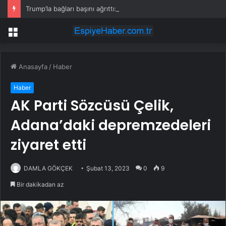
Trump’la bağları başını ağrıttı: ABD kongresi, FIFA Başkanı hakkında soruşturma başlattı
Menü
Anasayfa
/
Haber
Haber
AK Parti Sözcüsü Çelik,
Adana’daki depremzedeleri
ziyaret etti
DAMLA GÖKÇEK
Şubat 13, 2023
0
9
Bir dakikadan az