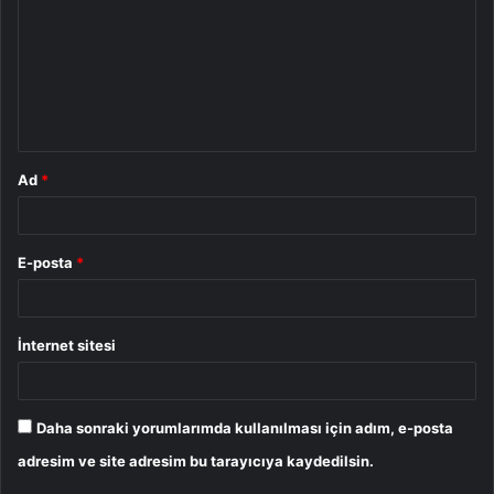
r
u
m
*
Ad
*
E-posta
*
İnternet sitesi
Daha sonraki yorumlarımda kullanılması için adım, e-posta
adresim ve site adresim bu tarayıcıya kaydedilsin.