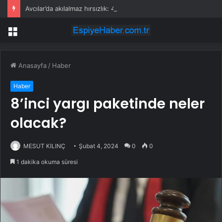
Avcılar’da akılalmaz hırsızlık: 4 kadın 100 kiloluk buzdolabını böyle çaldı
Menü
Anasayfa
/
Haber
Haber
8’inci yargı paketinde neler
olacak?
MESUT KILINÇ
Şubat 4, 2024
0
0
1 dakika okuma süresi