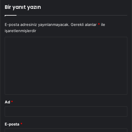
Bir yanıt yazın
E-posta adresiniz yayınlanmayacak.
Gerekli alanlar
*
ile
işaretlenmişlerdir
Y
o
r
u
m
*
Ad
*
E-posta
*