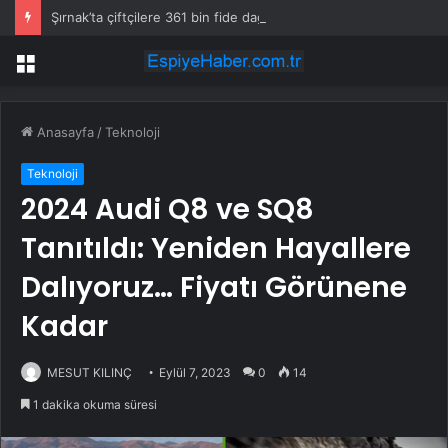
Şırnak’ta çiftçilere 361 bin fide dağıtıldı
Menü
Anasayfa
/
Teknoloji
Teknoloji
2024 Audi Q8 ve SQ8
Tanıtıldı: Yeniden Hayallere
Dalıyoruz… Fiyatı Görünene
Kadar
MESUT KILINÇ
Eylül 7, 2023
0
14
1 dakika okuma süresi