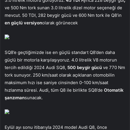
3.0 litrelik motoru görüyoruz.
45 TDI
Ayrıca 228 beygir güç
ve 500 Nm tork sunan 3.0 litrelik dizel motor seçeneği de
mevcut. 50 TDI, 282 beygir gücü ve 600 Nm tork ile Q8’in
en güçlü versiyon
olarak görünecek
SQ8’e geçtiğimizde ise en güçlü standart Q8’den daha
güçlü bir motorla karşılaşıyoruz. 4.0 litrelik V8 motorun
tercih edildiği 2024 Audi SQ8,
500 beygir gücü
ve 770 Nm
tork sunuyor. 250 km/saat olarak açıklanan otomobilin
maksimum hızı ise saniye cinsinden 0-100 km/saat
hızlanma süresi. Audi, tüm Q8 ile birlikte SQ8’de
Otomatik
şanzıman
sunacak.
Eylül ayı sonu itibarıyla 2024 model Audi Q8, önce