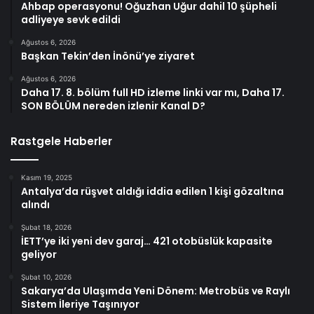
Ahbap operasyonu! Oğuzhan Uğur dahil 10 şüpheli
adliyeye sevk edildi
Ağustos 6, 2026
Başkan Tekin’den İnönü’ye ziyaret
Ağustos 6, 2026
Daha 17. 8. bölüm full HD izleme linki var mı, Daha 17.
SON BÖLÜM nereden izlenir Kanal D?
Rastgele Haberler
Kasım 19, 2025
Antalya’da rüşvet aldığı iddia edilen 1 kişi gözaltına
alındı
Şubat 18, 2026
İETT’ye iki yeni dev garaj… 421 otobüslük kapasite
geliyor
Şubat 10, 2026
Sakarya’da Ulaşımda Yeni Dönem: Metrobüs ve Raylı
Sistem İleriye Taşınıyor