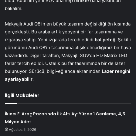
oldu. Audi’nin yeni SUV’una hep birlikte daha yakından
bakalım.
Makyajlı Audi Q8’in en büyük tasarım değişikliği ön kısımda
gerçekleşti. Bu araba artık yepyeni bir far tasarımına ve
ızgaraya sahip. Yeni ızgarada tercih edildi
bal peteği
Şekilli
görünümü Audi Q8’in tasarımına alışık olmadığımız bir hava
kazandırdı. Diğer taraftan; Makyajlı SUV’da HD Matrix LED
farlar tercih edildi. Üstelik bu far tasarımında bir de lazer
bulunuyor. Sürücü, bilgi-eğlence ekranından
Lazer rengini
ayarlayabilir
.
İlgili Makaleler
İkinci El Araç Pazarında İlk Altı Ay: Yüzde 1 Gerileme, 4,3
Milyon Adet
Ağustos 5, 2026