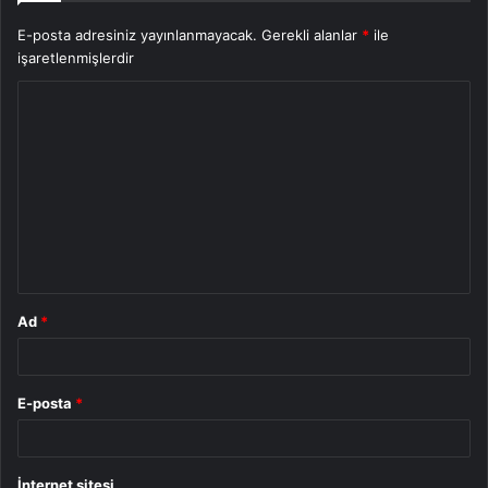
E-posta adresiniz yayınlanmayacak.
Gerekli alanlar
*
ile
işaretlenmişlerdir
Y
o
r
u
m
*
Ad
*
E-posta
*
İnternet sitesi